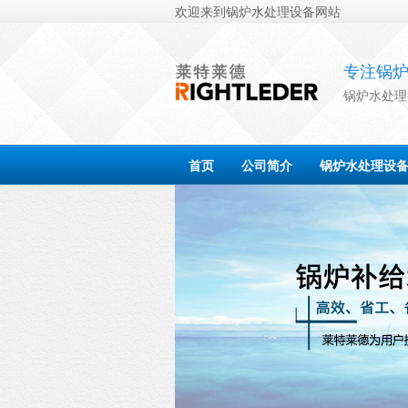
欢迎来到
锅炉水处理设备
网站
专注锅
锅炉水处理
首页
公司简介
锅炉水处理设